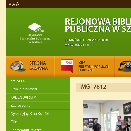
A
A
A
REJONOWA BIBL
PUBLICZNA W SZ
ul. Kcyńska 11, 89-200 Szubin
tel: 52 384-21-60
BIP
STRONA
BIULETYN INFORMACJI
GŁÓWNA
PUBLICZNEJ
KATALOG
IMG_7812
Z życia biblioteki
KALENDARIUM
Zaproszenia
Dyskusyjny Klub Książki
Filie
Zaproponuj książkę