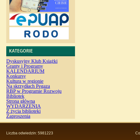
KATEGORIE
Dyskusyjny Klub Książki
Granty i Programy
KALENDARIUM
Konkursy
Kultura w regionie
Na skrzydłach Pegaza
RBP w Programie Rozwoju
Bibliotek
Strona główna
WYDARZENIA
Z życia biblioteki
Zaproszenia
Liczba odwiedzin: 5981223
Co