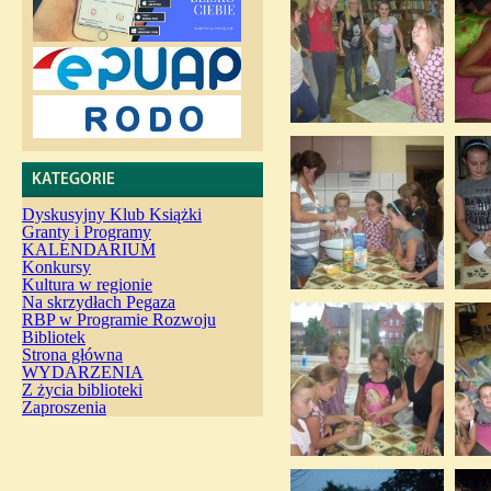
KATEGORIE
Dyskusyjny Klub Książki
Granty i Programy
KALENDARIUM
Konkursy
Kultura w regionie
Na skrzydłach Pegaza
RBP w Programie Rozwoju
Bibliotek
Strona główna
WYDARZENIA
Z życia biblioteki
Zaproszenia