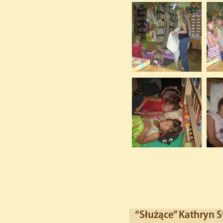
“Służące” Kathryn S