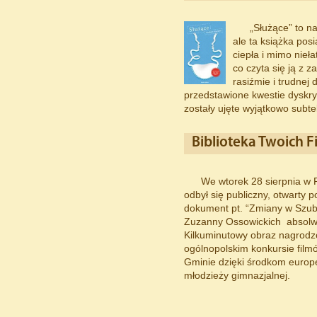
„Służące” to na
ale ta książka po
ciepła i mimo nieł
co czyta się ją z 
rasiźmie i trudnej
przedstawione kwestie dyskrym
zostały ujęte wyjątkowo subte
Biblioteka Twoich F
We wtorek 28 sierpnia w R
odbył się publiczny, otwarty 
dokument pt. “Zmiany w Szubi
Zuzanny Ossowickich absolw
Kilkuminutowy obraz nagrodz
ogólnopolskim konkursie fil
Gminie dzięki środkom europe
młodzieży gimnazjalnej.