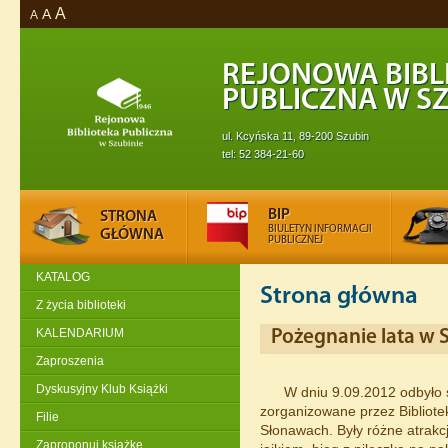
A
A
A
REJONOWA BIBL
PUBLICZNA W SZ
ul. Kcyńska 11, 89-200 Szubin
tel: 52 384-21-60
BIP
STRONA
BIULETYN INFORMACJI
GŁÓWNA
PUBLICZNEJ
KATALOG
Strona główna
Z życia biblioteki
KALENDARIUM
Pożegnanie lata w
Zaproszenia
Dyskusyjny Klub Książki
W dniu 9.09.2012 odbyło 
zorganizowane przez Bibliot
Filie
Słonawach. Były różne atrakcje
Zaproponuj książkę