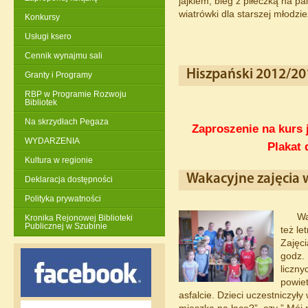
jajkiem, bieg z piłeczką na pa
wiatrówki dla starszej młodzie
Konkursy
Usługi ksero
Cennik wynajmu sali
Hiszpański 2012/20
Granty i Programy
RBP w Programie Rozwoju
Bibliotek
Na skrzydłach Pegaza
Zaproszenie na kurs 
WYDARZENIA
Plakat 
Kultura w regionie
Wakacyjne zajęcia
Deklaracja dostępności
Polityka prywatności
Wa
Kronika Rejonowej Biblioteki
Publicznej w Szubinie
też le
Zajęci
godz. 
liczn
powiet
asfalcie. Dzieci uczestniczyły