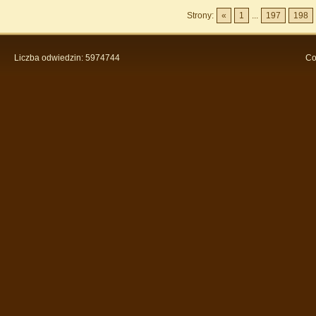
Strony:
«
1
...
197
198
Liczba odwiedzin: 5974744
Co