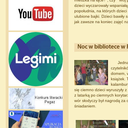
mieszka na łące?”, czy ” Mój 
dzieci wyczarowały wspaniałą ko
popołudnia, na których dzieci
ulubione bajki. Dzieci bawiły 
jak zawsze na koniec zajęć na 
Noc w bibliotece w
Jedną
czytelni
domem, w
książek. 
kalambury
się ciemno dzieci wyruszyły
z latarką po ciemnych korytarz
wór słodyczy był nagrodą za 
śniadaniem.