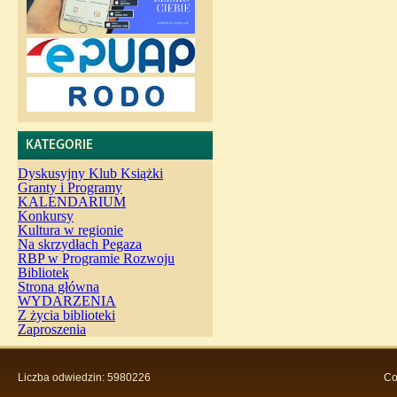
KATEGORIE
Dyskusyjny Klub Książki
Granty i Programy
KALENDARIUM
Konkursy
Kultura w regionie
Na skrzydłach Pegaza
RBP w Programie Rozwoju
Bibliotek
Strona główna
WYDARZENIA
Z życia biblioteki
Zaproszenia
Liczba odwiedzin: 5980226
Co