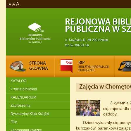
A
A
A
REJONOWA BIBL
PUBLICZNA W SZ
ul. Kcyńska 11, 89-200 Szubin
tel: 52 384-21-60
BIP
STRONA
BIULETYN INFORMACJI
GŁÓWNA
PUBLICZNEJ
KATALOG
Zajęcia w Chomęto
Z życia biblioteki
KALENDARIUM
3 kwietnia
Zaproszenia
się zajęcia dl
Dyskusyjny Klub Książki
ozdoby.
Filie
Dzieci wykazały się pomys
kurczaków, baranków i zając
Zaproponuj książkę