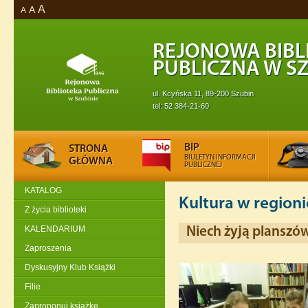
A
A
A
REJONOWA BIBL
PUBLICZNA W SZ
ul. Kcyńska 11, 89-200 Szubin
tel: 52 384-21-60
BIP
STRONA
BIULETYN INFORMACJI
GŁÓWNA
PUBLICZNEJ
KATALOG
Kultura w regioni
Z życia biblioteki
KALENDARIUM
Niech żyją planszów
Zaproszenia
Dyskusyjny Klub Książki
Filie
Zaproponuj książkę