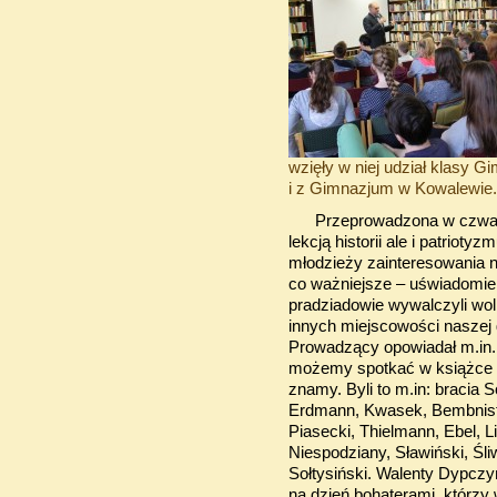
wzięły w niej udział klasy G
i z Gimnazjum w Kowalewie.
Przeprowadzona w czwarte
lekcją historii ale i patriot
młodzieży zainteresowania n
co ważniejsze – uświadomien
pradziadowie wywalczyli wol
innych miejscowości naszej 
Prowadzący opowiadał m.in.
możemy spotkać w książce te
znamy. Byli to m.in: bracia 
Erdmann, Kwasek, Bembnista
Piasecki, Thielmann, Ebel, L
Niespodziany, Sławiński, Śliw
Sołtysiński. Walenty Dypczyńsk
na dzień bohaterami, którzy