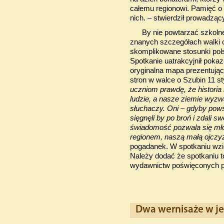
całemu regionowi. Pamięć o 
nich. – stwierdził prowadząc
By nie powtarzać szkolnej 
znanych szczegółach walki o
skomplikowane stosunki pols
Spotkanie uatrakcyjnił pok
oryginalna mapa prezentują
stron w walce o Szubin 11 s
uczniom prawdę, że historia n
ludzie, a nasze ziemie wyzw
słuchaczy. Oni – gdyby pow
sięgnęli by po broń i zdali s
świadomość pozwala się mł
regionem, naszą małą ojczy
pogadanek. W spotkaniu wzię
Należy dodać że spotkaniu 
wydawnictw poświęconych p
Dwa wernisaże w je