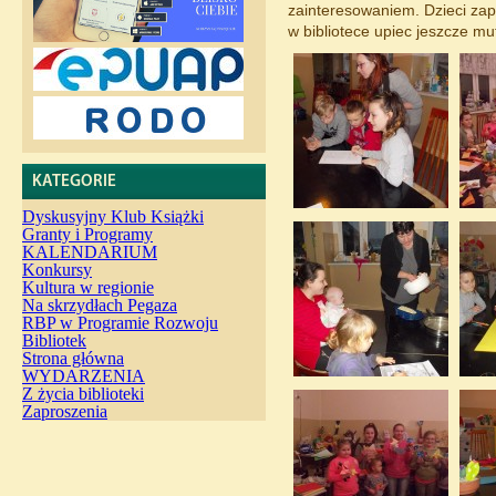
zainteresowaniem. Dzieci za
w bibliotece upiec jeszcze muf
KATEGORIE
Dyskusyjny Klub Książki
Granty i Programy
KALENDARIUM
Konkursy
Kultura w regionie
Na skrzydłach Pegaza
RBP w Programie Rozwoju
Bibliotek
Strona główna
WYDARZENIA
Z życia biblioteki
Zaproszenia