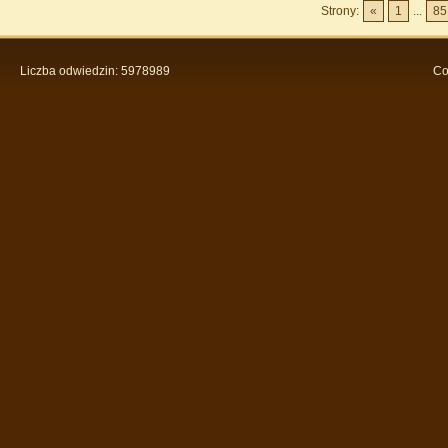
Strony:
«
1
...
85
Liczba odwiedzin: 5978989
Co