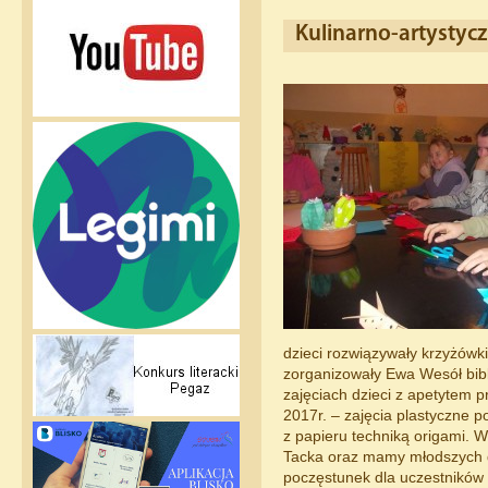
Kulinarno-artystyc
dzieci rozwiązywały krzyżówki
zorganizowały Ewa Wesół bibl
zajęciach dzieci z apetytem 
2017r. – zajęcia plastyczne p
z papieru techniką origami. W
Tacka oraz mamy młodszych dz
poczęstunek dla uczestników 