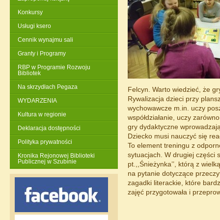
Konkursy
Usługi ksero
Cennik wynajmu sali
Granty i Programy
RBP w Programie Rozwoju
Bibliotek
Na skrzydłach Pegaza
Felcyn. Warto wiedzieć, że gr
Rywalizacja dzieci przy plan
WYDARZENIA
wychowawcze m.in. uczy posz
Kultura w regionie
współdziałanie, uczy zarówno
gry dydaktyczne wprowadzają
Deklaracja dostępności
Dziecko musi nauczyć się re
Polityka prywatności
To element treningu z odporn
sytuacjach. W drugiej części 
Kronika Rejonowej Biblioteki
Publicznej w Szubinie
pt.,,Śnieżynka’’, którą z wie
na pytanie dotyczące przeczy
zagadki literackie, które bar
zajęć przygotowała i przeprow